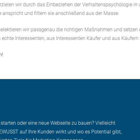
erzielen wir durch das Einbeziehen der Verhaltenspsychologie in 
pe anspricht und filtern sie anschließend aus der Masse.
selektieren wir passgenau die richtigen Maßnahmen und setzen 
hte Interessenten, aus Interessenten Käufer und aus Käufern 
h!
tarten oder eine neue Webseite zu bauen? Viel
leicht
WUSST auf Ihre Kunden wirkt und wo es Potential gibt,