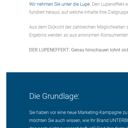
Wir nehmen Sie unter die Lupe
. Den Lupeneffekt 
fundiert heraus, auf welche Inhalte Ihre Zielgrup
Aus dem Dickicht der zahlreichen Möglichkeiten 
Ergebnis werden so aus anonymen Konsumenten ec
DER LUPENEFFEKT: Genau hinschauen lohnt sic
Die Grundlage:
Sie haben vor eine neue Marketing-Kampagne zu s
möchten Sie auch wissen, wie Ihr Brand UNTERBE