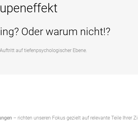
upeneffekt
ing? Oder warum nicht!?
uftritt auf tiefenpsychologischer Ebene.
gungen
– richten unseren Fokus gezielt auf relevante Teile Ihre